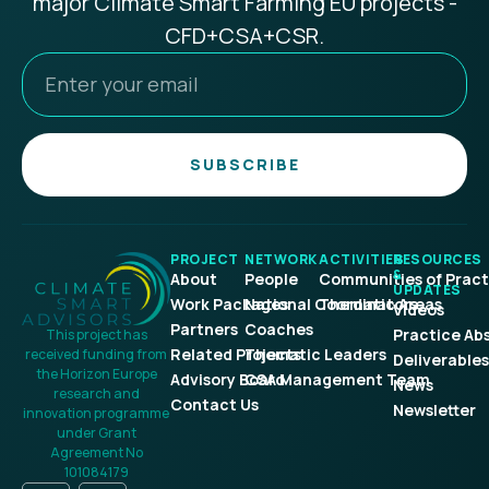
major Climate Smart Farming EU projects -
CFD+CSA+CSR.
SUBSCRIBE
PROJECT
NETWORK
ACTIVITIES
RESOURCES
&
About
People
Communities of Pract
UPDATES
Work Packages
National Coordinators
Thematic Areas
Videos
Partners
Coaches
Practice Ab
This project has
Related Projects
Thematic Leaders
received funding from
Deliverables
the Horizon Europe
Advisory Board
CSA Management Team
News
research and
Contact Us
Newsletter
innovation programme
under Grant
Agreement No
101084179