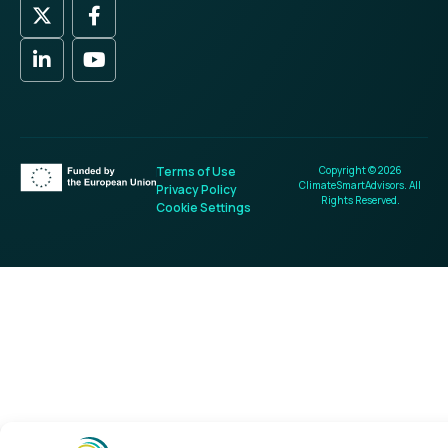
Terms of Use
Copyright © 2026
ClimateSmartAdvisors. All
Privacy Policy
Rights Reserved.
Cookie Settings