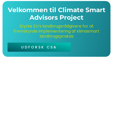
Velkommen til Climate Smart
Advisors Project
Styrke EU’s landbrugsrådgivere for at
fremskynde implementering af klimasmart
landbrugspraksis
UDFORSK CSA