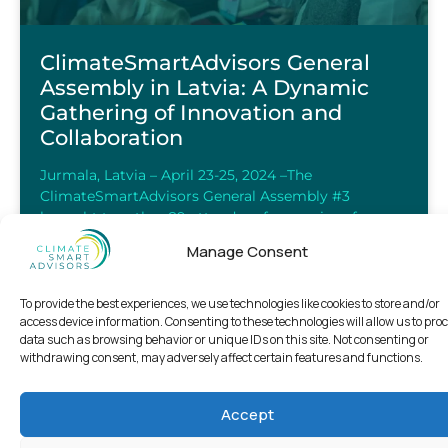
ClimateSmartAdvisors General
Assembly in Latvia: A Dynamic
Gathering of Innovation and
Collaboration
Jurmala, Latvia – April 23-25, 2024 –The
ClimateSmartAdvisors General Assembly #3
brought together 89 attendees for a series of
engaging sessions and workshops. The event
Manage Consent
READ MORE »
To provide the best experiences, we use technologies like cookies to store and/or
access device information. Consenting to these technologies will allow us to pro
data such as browsing behavior or unique IDs on this site. Not consenting or
21.05.2024
withdrawing consent, may adversely affect certain features and functions.
Accept
NYHEDER