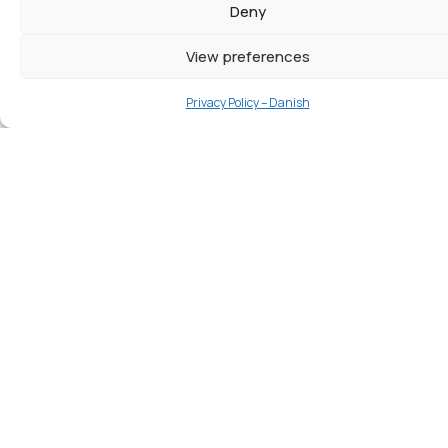
Deny
View preferences
Privacy Policy – Danish
Teagasc Hosts Groundbreaking
“Train the Trainer” Workshop for
ClimateSmartAdvisors Project in
Dublin
Dublin, Ireland – From March 19th to 22nd, 2024,
Teagasc, the Agriculture and Food Development
Authority in Ireland, in partnership with European
agricultural experts, successfully
READ MORE »