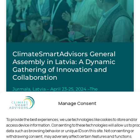
ClimateSmartAdvisors General
Assembly in Latvia: A Dynamic
Gathering of Innovation and
Collaboration
Jurmala, Latvia – April 23-25, 2024 –The
ClimateSmartAdvisors General Assembly #3
brought together 89 attendees for a series of
Manage Consent
engaging sessions and workshops. The event
To provide the best experiences, we use technologies like cookies to store and/or
READ MORE »
access device information. Consenting to these technologies will allow us to pro
data such as browsing behavior or unique IDs on this site. Not consenting or
withdrawing consent, may adversely affect certain features and functions.