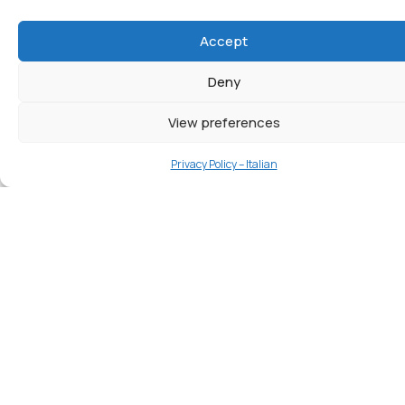
21.05.2024
Accept
Deny
NOTIZIA
View preferences
Privacy Policy – Italian
Teagasc Hosts Groundbreaking
“Train the Trainer” Workshop for
ClimateSmartAdvisors Project in
Dublin
Dublin, Ireland – From March 19th to 22nd, 2024,
Teagasc, the Agriculture and Food Development