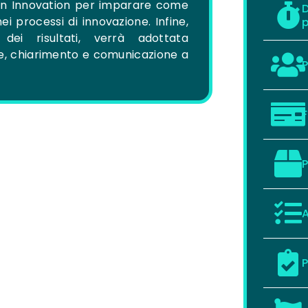
ign Innovation per imparare come
D
nei processi di innovazione. Infine,
p
dei risultati, verrà adottata
one, chiarimento e comunicazione a
P
F
P
A
P