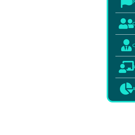
P
C
C
A
A