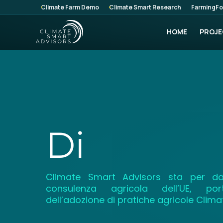
Climate Farm Demo
Climate Smart Research
FarmingFo
HOME
PROJE
Di
Climate Smart Advisors sta per da
consulenza agricola dell’UE, po
dell’adozione di pratiche agricole Clim