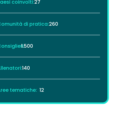
aesi coinvolti:
27
omunità di pratica:
260
onsiglieri:
1.500
llenatori:
140
ree tematiche:
12