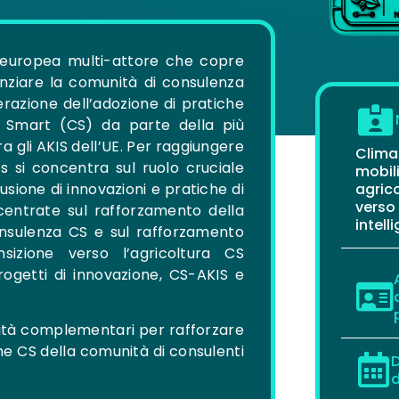
europea multi-attore che copre
enziare la comunità di consulenza
erazione dell’adozione di pratiche
e Smart (CS) da parte della più
a gli AKIS dell’UE. Per raggiungere
Clima
s si concentra sul ruolo cruciale
mobil
fusione di innovazioni e pratiche di
agrico
verso
ncentrate sul rafforzamento della
intell
onsulenza CS e sul rafforzamento
sizione verso l’agricoltura CS
rogetti di innovazione, CS-AKIS e
ività complementari per rafforzare
he CS della comunità di consulenti
d