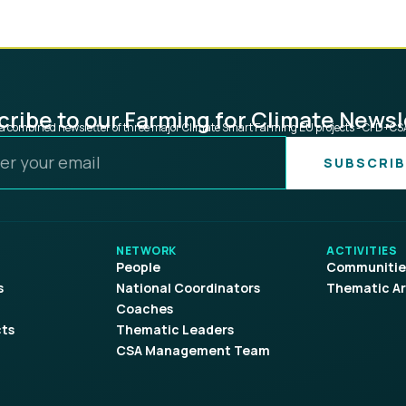
ribe to our Farming for Climate Newsl
s a combined newsletter of three major Climate Smart Farming EU projects - CFD+C
SUBSCRIB
NETWORK
ACTIVITIES
People
Communities
s
National Coordinators
Thematic A
Coaches
cts
Thematic Leaders
d
CSA Management Team