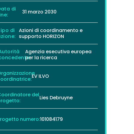
ata di
31 marzo 2030
ine:
ipo di
Azioni di coordinamento e
zione:
supporto HORIZON
Autorità
Agenzia esecutiva europea
concedente:
per la ricerca
rganizzazione
EV ILVO
oordinatrice:
oordinatore del
Lies Debruyne
rogetto:
rogetto numero:
101084179