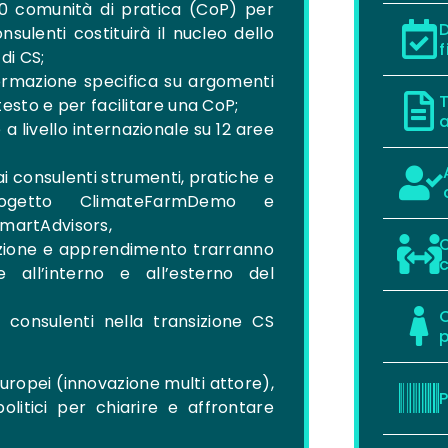
60 comunità di pratica (CoP) per
D
nsulenti costituirà il nucleo dello
f
di CS;
ormazione specifica su argomenti
T
ntesto e per facilitare una CoP;
a
livello internazionale su 12 aree
ai consulenti strumenti, pratiche e
rogetto ClimateFarmDemo e
SmartAdvisors,
O
tazione e apprendimento trarranno
c
e all’interno e all’esterno del
C
i consulenti nella transizione CS
p
uropei (innovazione multi attore),
P
 politici per chiarire e affrontare