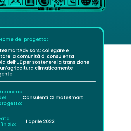
Nome del progetto:
teSmartAdvisors: collegare e
itare la comunità di consulenza
la dell’UE per sostenere la transizione
 un’agricoltura climaticamente
igente
Acronimo
del
Consulenti ClimateSmart
progetto:
Data
1 aprile 2023
'inizio: