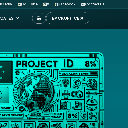
inkedIn
YouTube
X
Facebook
Contact Us
PDATES
BACKOFFICE