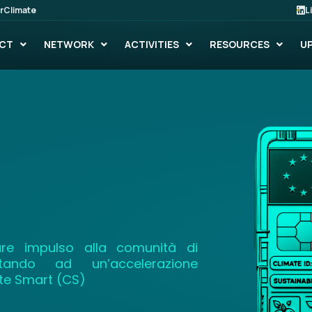
rClimate
L
CT
NETWORK
ACTIVITIES
RESOURCES
U
re impulso alla comunità di
rtando ad un’accelerazione
ate Smart (CS)