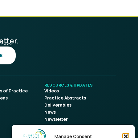
etter.
SA+CSR.
E
RESOURCES & UPDATES
 of Practice
Videos
reas
Practice Abstracts
Deliverables
News
Newsletter
Manage Consent