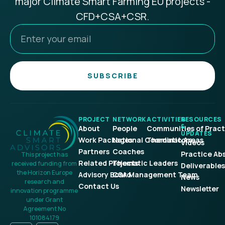
major Climate Smart Farming EU projects -
CFD+CSA+CSR.
SUBSCRIBE
PROJECT
NETWORK
ACTIVITIES
RESOURCES
&
About
People
Communities of Pract
UPDATES
Work Packages
National Coordinators
Thematic Areas
Videos
Partners
Coaches
Practice Ab
This project has
Related Projects
Thematic Leaders
received funding from
Deliverables
the Horizon Europe
Advisory Board
CSA Management Team
News
research and
Contact Us
Newsletter
innovation programme
under Grant
Agreement No
101084179