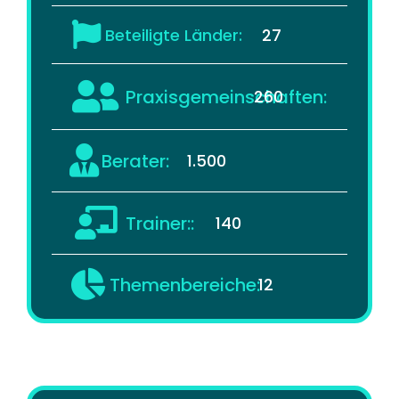
Beteiligte Länder:
27
Praxisgemeinschaften:
260
Berater:
1.500
Trainer::
140
Themenbereiche:
12