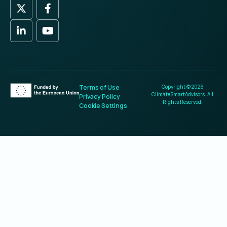
Terms of Use
Copyright © 2026
ClimateSmartAdvisors. All
Privacy Policy
Rights Reserved.
Cookie Settings