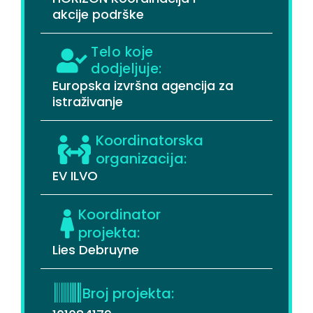
akcije podrške
Telo koje
dodjeljuje:
Europska izvršna agencija za
istraživanje
Koordinatorska
organizacija:
EV ILVO
Koordinator
projekta:
Lies Debruyne
Broj projekta: