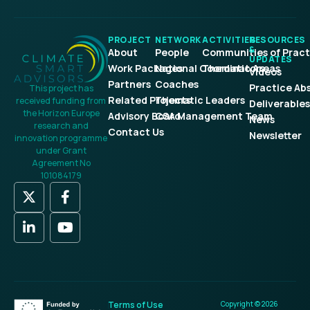
PROJECT
NETWORK
ACTIVITIES
RESOURCES
&
About
People
Communities of Pract
UPDATES
Work Packages
National Coordinators
Thematic Areas
Videos
Partners
Coaches
Practice Ab
This project has
Related Projects
Thematic Leaders
received funding from
Deliverables
the Horizon Europe
Advisory Board
CSA Management Team
News
research and
Contact Us
Newsletter
innovation programme
under Grant
Agreement No
101084179
Terms of Use
Copyright © 2026