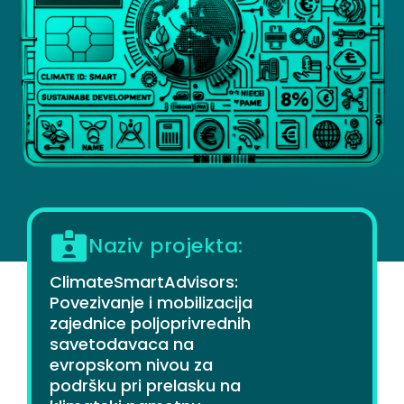
Naziv projekta:
ClimateSmartAdvisors:
Povezivanje i mobilizacija
zajednice poljoprivrednih
savetodavaca na
evropskom nivou za
podršku pri prelasku na