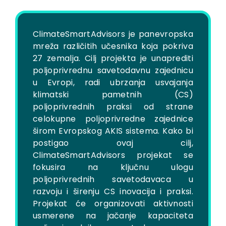
ClimateSmartAdvisors je panevropska
mreža različitih učesnika koja pokriva
27 zemalja. Cilj projekta je unaprediti
poljoprivrednu savetodavnu zajednicu
u Evropi, radi ubrzanja usvajanja
klimatski pametnih (CS)
poljoprivrednih praksi od strane
celokupne poljoprivredne zajednice
širom Evropskog AKIS sistema. Kako bi
postigao ovaj cilj,
ClimateSmartAdvisors projekat se
fokusira na ključnu ulogu
poljoprivrednih savetodavaca u
razvoju i širenju CS inovacija i praksi.
Projekat će organizovati aktivnosti
usmerene na jačanje kapaciteta