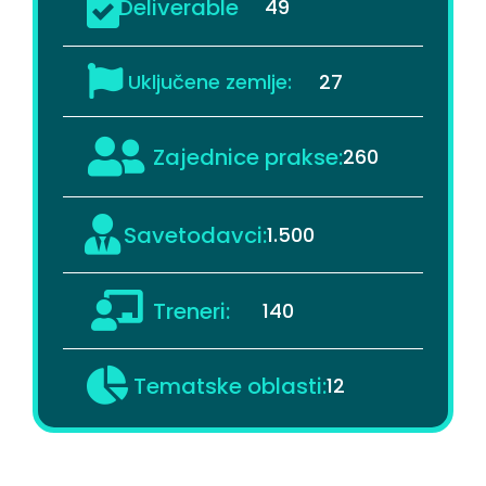
Deliverable
49
Uključene zemlje:
27
Zajednice prakse:
260
Savetodavci:
1.500
Treneri:
140
Tematske oblasti:
12