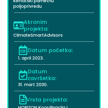
klimatski pametnu
poljoprivredu
Akronim
projekta:
ClimateSmartAdvisors
Datum početka:
1. april 2023.
Datum
završetka:
31. mart 2030.
Vrsta projekta:
HORIZON Koordinacija i