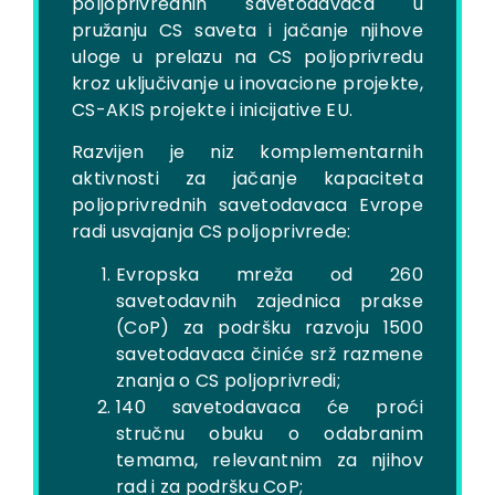
poljoprivrednih savetodavaca u
pružanju CS saveta i jačanje njihove
uloge u prelazu na CS poljoprivredu
kroz uključivanje u inovacione projekte,
CS-AKIS projekte i inicijative EU.
Razvijen je niz komplementarnih
aktivnosti za jačanje kapaciteta
poljoprivrednih savetodavaca Evrope
radi usvajanja CS poljoprivrede:
Evropska mreža od 260
savetodavnih zajednica prakse
(CoP) za podršku razvoju 1500
savetodavaca činiće srž razmene
znanja o CS poljoprivredi;
140 savetodavaca će proći
stručnu obuku o odabranim
temama, relevantnim za njihov
rad i za podršku CoP;