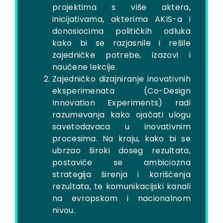
projektima s više aktera,
inicijativama, akterima AKIS-a i
donosiocima političkih odluka
kako bi se razjasnile i rešile
zajedničke potrebe, izazovi i
naučene lekcije.
Zajedničko dizajniranje inovativnih
eksperimenata (Co-Design
Innovation Experiments) radi
razumevanja kako ojačati ulogu
savetodavaca u inovativnim
procesima. Na kraju, kako bi se
ubrzao široki doseg rezultata,
postaviće se ambiciozna
strategija širenja i korišćenja
rezultata, te komunikacijski kanali
na evropskom i nacionalnom
nivou.