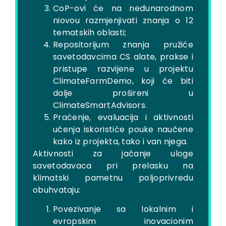
CoP-ovi će na neđunarodnom
niovou razmjenjivati ​​znanja o 12
tematskih oblasti;
Repositorijum znanja pružiće
savetodavcima CS alate, prakse i
pristupe razvijene u projektu
ClimateFarmDemo, koji će biti
dalje prošireni u
ClimateSmartAdvisors.
Praćenje, evaluacija i aktivnosti
učenja iskoristiće pouke naučene
kako iz projekta, tako i van njega.
Aktivnosti za jačanje uloge
savetodavaca pri prelasku na
klimatski pametnu poljoprivredu
obuhvataju:
Povezivanje sa lokalnim i
evropskim inovacionim