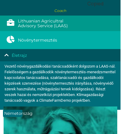
Copied
Coach
Lithuanian Agricultral
Advisory Service (LAAS)
Növénytermesztés
Életrajz
Vezető növénygazdálkodási tanácsadóként dolgozom a LAAS-nál.
Felelősségem a gazdálkodók növénytermesztés-menedzsmenttel
kapcsolatos tanácsadása, szaktanácsadói és gazdálkodói
képzések szervezése (növénytermesztés irányítása, növényvédő
szerek használata, műtrágyázási tervek kidolgozása). Részt
veszek hazai és nemzetközi projektekben. Klímagazdasági
tanácsadó vagyok a ClimateFarmDemo projektben.
Németország