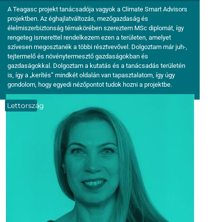
A Teagasc projekt tanácsadója vagyok a Climate Smart Advisors
projektben. Az éghajlatváltozás, mezőgazdaság és
élelmiszerbiztonság témakörében szereztem MSc diplomát, így
rengeteg ismerettel rendelkezem ezen a területen, amelyet
szívesen megosztanék a többi résztvevővel. Dolgoztam már juh-,
tejtermelő és növénytermesztő gazdaságokban és
gazdaságokkal. Dolgoztam a kutatás és a tanácsadás területén
is, így a „kerítés” mindkét oldalán van tapasztalatom, így úgy
gondolom, hogy egyedi nézőpontot tudok hozni a projektbe.
Lettország