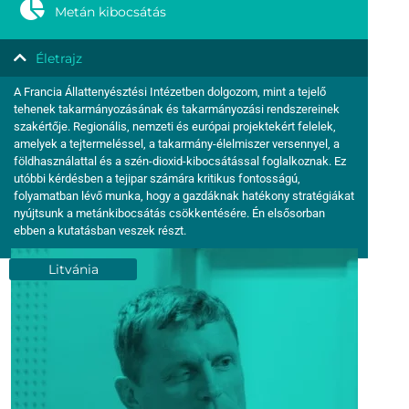
Metán kibocsátás
Életrajz
A Francia Állattenyésztési Intézetben dolgozom, mint a tejelő
tehenek takarmányozásának és takarmányozási rendszereinek
szakértője. Regionális, nemzeti és európai projektekért felelek,
amelyek a tejtermeléssel, a takarmány-élelmiszer versennyel, a
földhasználattal és a szén-dioxid-kibocsátással foglalkoznak. Ez
utóbbi kérdésben a tejipar számára kritikus fontosságú,
folyamatban lévő munka, hogy a gazdáknak hatékony stratégiákat
nyújtsunk a metánkibocsátás csökkentésére. Én elsősorban
ebben a kutatásban veszek részt.
Litvánia