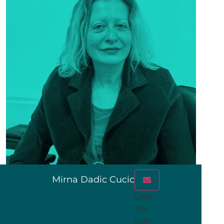
Mirna Dadic Cucic
Click
the
icon