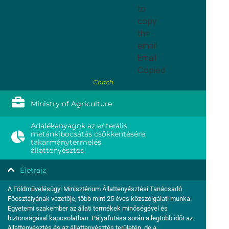
to
copy
the
email
Email
Copied
Coach
Ministry of Agriculture
Adalékanyagok az enterális
metánkibocsátás csökkentésére,
takarmánytermelés,
állattenyésztés
Életrajz
A Földművelésügyi Minisztérium Állattenyésztési Tanácsadó
Főosztályának vezetője, több mint 25 éves közszolgálati munka.
Egyetemi szakember az állati termékek minőségével és
biztonságával kapcsolatban. Pályafutása során a legtöbb időt az
állattenyésztés és az állattenyésztés területén, de a