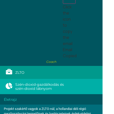
Click
the
icon
to
copy
the
email
Email
Copied
Coach
ZLTO
Szén-dioxid-gazdálkodás és
szén-dioxid lábnyom
Életrajz
Projekt szakértő vagyok a ZLTO-nál, a hollandiai déli régió
mezőgazdasági termelőinek és kertészeteinek érdekvédelmi