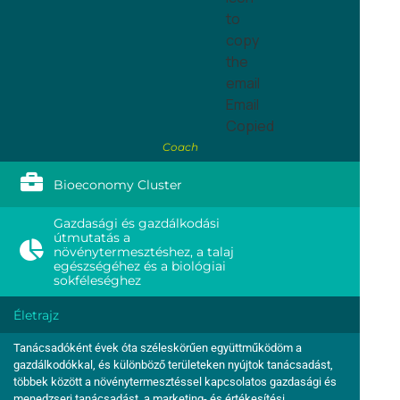
to
copy
the
email
Email
Copied
Coach
Bioeconomy Cluster
Gazdasági és gazdálkodási
útmutatás a
növénytermesztéshez, a talaj
egészségéhez és a biológiai
sokféleséghez
Életrajz
Tanácsadóként évek óta széleskörűen együttműködöm a
gazdálkodókkal, és különböző területeken nyújtok tanácsadást,
többek között a növénytermesztéssel kapcsolatos gazdasági és
menedzseri tanácsadást, a marketing- és értékesítési