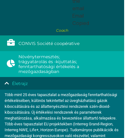
the
email
Email
Copied
Coach
CONVIS Société coopérative
Növénytermesztés;
trágyatárolás és -kijuttatás;
fenntarthatósági értékelés a
mezőgazdaságban
Életrajz
Több mint 25 éves tapasztalat a mezőgazdaság fenntarthatósági
értékelésében, különös tekintettel az üvegházhatású gázok
kibocsátására és az állattenyésztési rendszerek szén-dioxid-
kibocsátására. Új értékelési rendszerek és paraméterek
meghatározása, alkalmazása és bevezetése állattartó telepekre.
Több éves tapasztalat EU projektekben (Interreg Grand-Region,
Interreg NWE, Life+, Horizon Europe). Tudományos publikációk és
mezőgazdasági kongresszusokon való részvétel, valamint