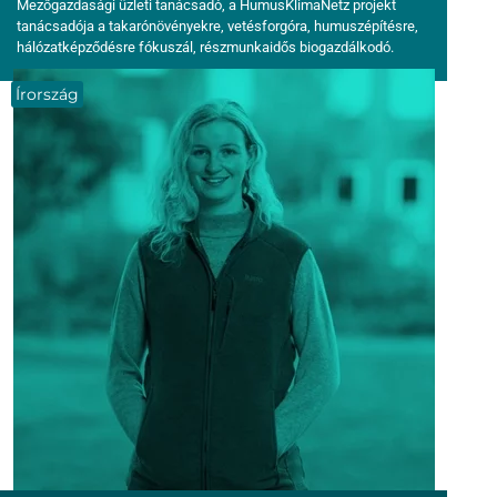
Mezőgazdasági üzleti tanácsadó, a HumusKlimaNetz projekt
tanácsadója a takarónövényekre, vetésforgóra, humuszépítésre,
hálózatképződésre fókuszál, részmunkaidős biogazdálkodó.
Írország