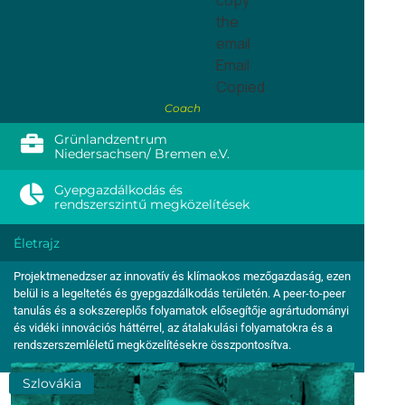
the
email
Email
Copied
Coach
Grünlandzentrum
Niedersachsen/ Bremen e.V.
Gyepgazdálkodás és
rendszerszintű megközelítések
Életrajz
Projektmenedzser az innovatív és klímaokos mezőgazdaság, ezen
belül is a legeltetés és gyepgazdálkodás területén. A peer-to-peer
tanulás és a sokszereplős folyamatok elősegítője agrártudományi
és vidéki innovációs háttérrel, az átalakulási folyamatokra és a
rendszerszemléletű megközelítésekre összpontosítva.
Szlovákia