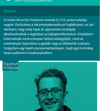
állománygazdálkodás
Életrajz
A Centro Ricerche Produzioni Animali S.c.P.A. junior kutatója
vagyok. Elsősorban a takarmánytermeléssel foglalkozom, és azt
elemzem, hogy mely fajok és agronómiai stratégiák
alkalmazkodnak a legjobban az éghajlatváltozáshoz. Feladataim
közé tartozik mind a terepen történő adatgyűjtés, mind az
eredmények terjesztése a gazdák vagy az állattartók számára.
Dolgoztam egy tejelő szarvasmarhatelepen, majd egy rövid ideig
tanácsadóként is tevékenykedtem.
Egyesült
Királyság