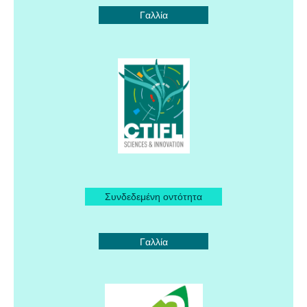
Γαλλία
Συνδεδεμένη οντότητα
Γαλλία