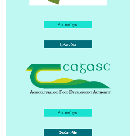
Δικαιούχος
Ιρλανδία
Δικαιούχος
Φινλανδία