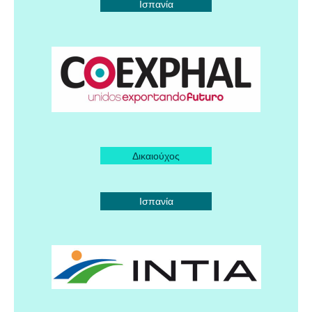
Ισπανία
Δικαιούχος
Ισπανία