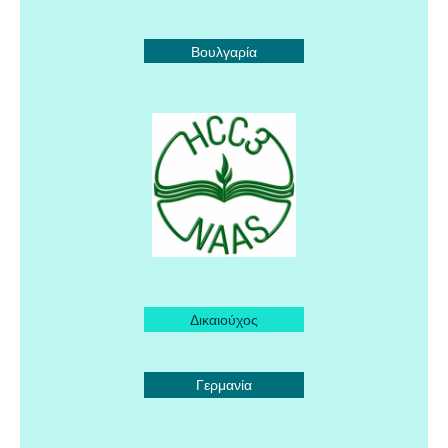
Βουλγαρία
Δικαιούχος
Γερμανία