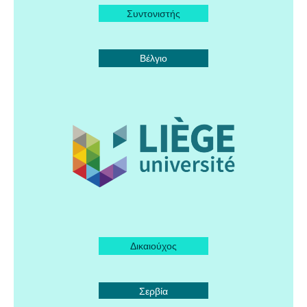
Συντονιστής
Βέλγιο
Δικαιούχος
Σερβία