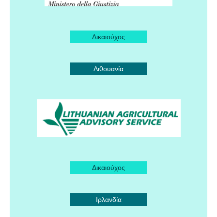
Δικαιούχος
Λιθουανία
Δικαιούχος
Ιρλανδία