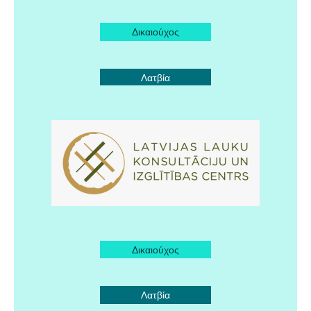
Δικαιούχος
Λατβία
Δικαιούχος
Λατβία