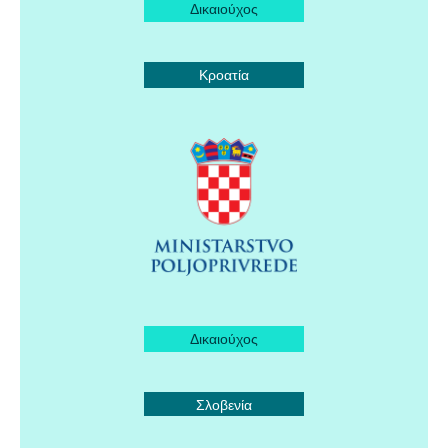
Δικαιούχος
Κροατία
Δικαιούχος
Σλοβενία