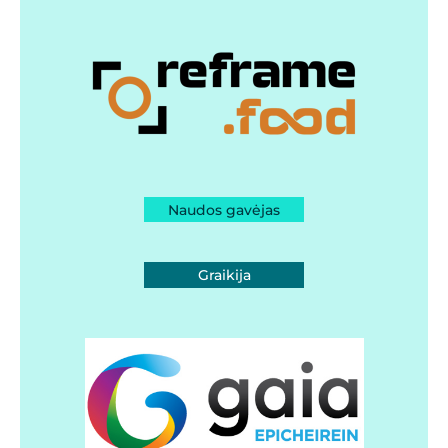
Naudos gavėjas
Graikija