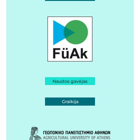
Naudos gavėjas
Graikija