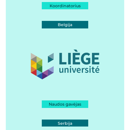
Koordinatorius
Belgija
Naudos gavėjas
Serbija