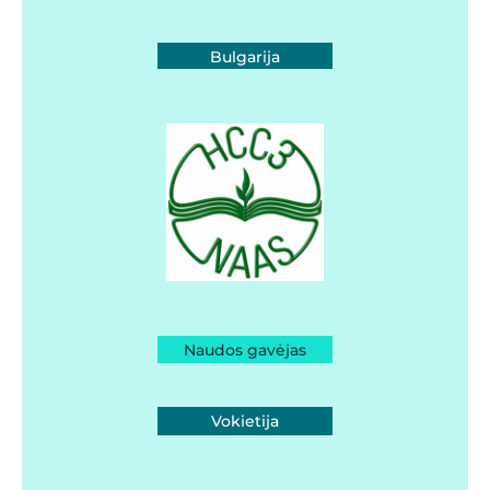
Bulgarija
Naudos gavėjas
Vokietija