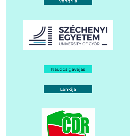
Vengrija
Naudos gavėjas
Lenkija