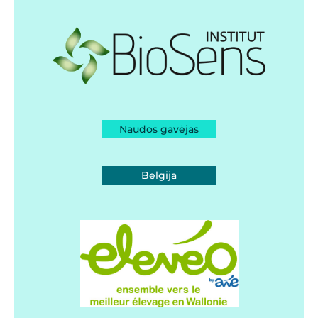
Naudos gavėjas
Belgija