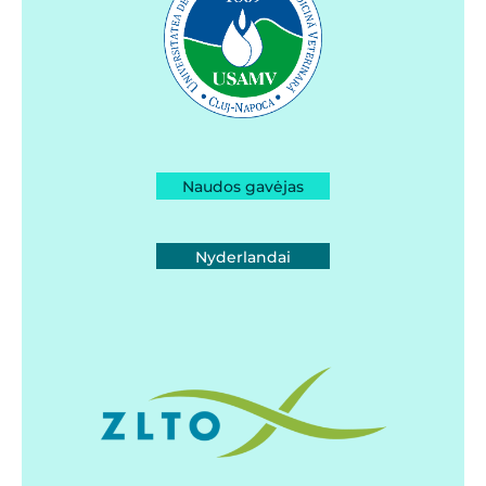
Naudos gavėjas
Nyderlandai