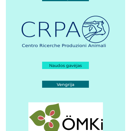
Naudos gavėjas
Vengrija