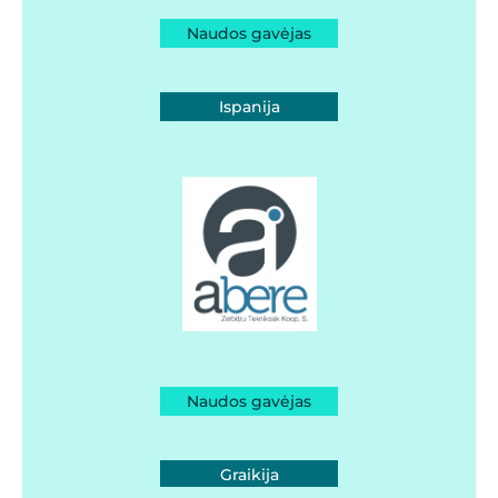
Naudos gavėjas
Ispanija
Naudos gavėjas
Graikija