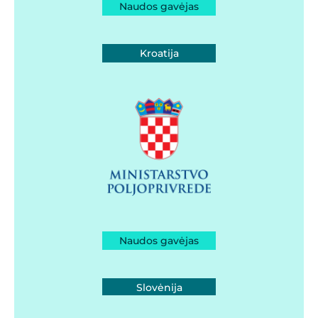
Naudos gavėjas
Kroatija
Naudos gavėjas
Slovėnija