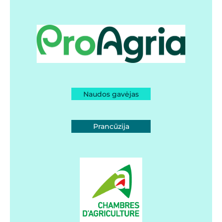
Naudos gavėjas
Prancūzija