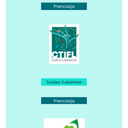
Prancūzija
Susijęs Subjektas
Prancūzija