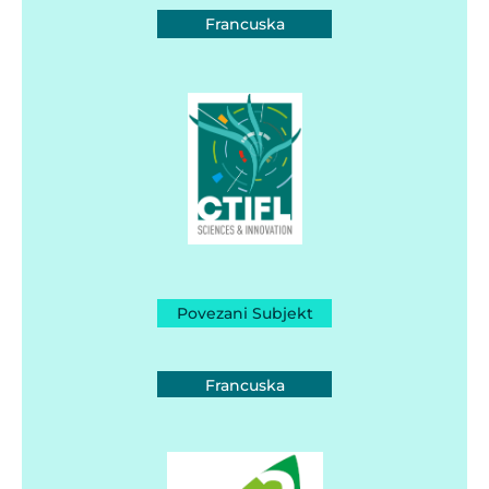
Francuska
Povezani Subjekt
Francuska