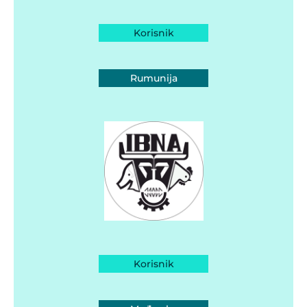
Korisnik
Rumunija
Korisnik