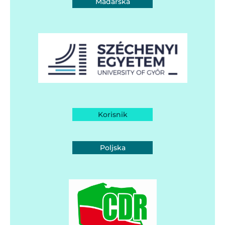
Mađarska
Korisnik
Poljska